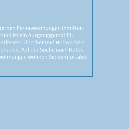
odernen Ferienwohnungen inmitten
 und ist ein Ausgangspunkt für
 entfernte Lübecker und Hohwachter
enaden. Auf der Suche nach Natur,
ienwohnungen wohnen Sie komfortabel